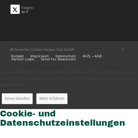
Folgen
on X
© SenerTec Center Hessen Süd GmbH
Kontakt
Impressum
Datenschutz
AVZL – AGB
Partner-Login
SenerTec Newsroom
Cookies erleichtern die Bereitstellung unserer Dienste. Mit der Nutzung
unserer Dienste erklären Sie sich damit einverstanden, dass wir Cookies
verwenden.
Einverstanden
Mehr erfahren
Cookie- und
Datenschutzeinstellungen