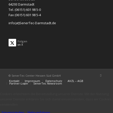
64293 Darmstadt
Tel. (06151) 601 98 5-0
Fax (06151) 601 98 5-4
info(at)SenerTec-Darmstadt.de
Folgen
on X
© SenerTec Center Hessen Süd GmbH
Kontakt
Impressum
Datenschutz
AVZL – AGB
Partner-Login
SenerTec Newsroom
Cookies erleichtern die Bereitstellung unserer Dienste. Mit der Nutzung
unserer Dienste erklären Sie sich damit einverstanden, dass wir Cookies
verwenden.
Einverstanden
Mehr erfahren