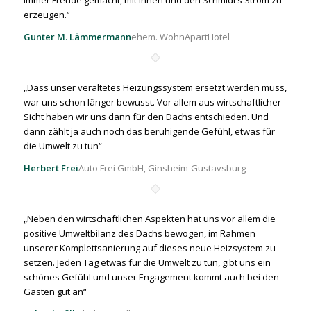
immer Freude gemacht, mit Ihnen und den Schmidt’s Strom zu
erzeugen.“
Gunter M. Lämmermann
ehem. WohnApartHotel
„Dass unser veraltetes Heizungssystem ersetzt werden muss,
war uns schon länger bewusst. Vor allem aus wirtschaftlicher
Sicht haben wir uns dann für den Dachs entschieden. Und
dann zählt ja auch noch das beruhigende Gefühl, etwas für
die Umwelt zu tun“
Herbert Frei
Auto Frei GmbH, Ginsheim-Gustavsburg
„Neben den wirtschaftlichen Aspekten hat uns vor allem die
positive Umweltbilanz des Dachs bewogen, im Rahmen
unserer Komplettsanierung auf dieses neue Heizsystem zu
setzen. Jeden Tag etwas für die Umwelt zu tun, gibt uns ein
schönes Gefühl und unser Engagement kommt auch bei den
Gästen gut an“