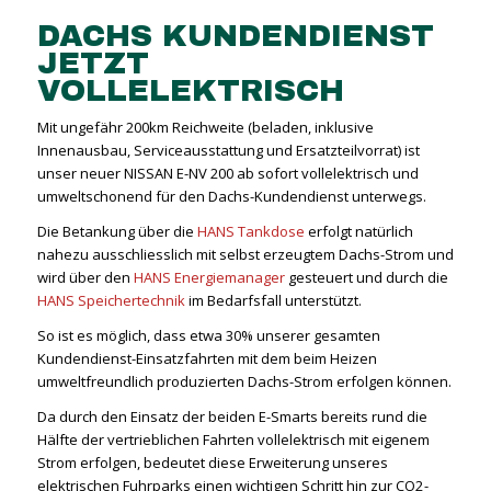
DACHS KUNDENDIENST
JETZT
VOLLELEKTRISCH
Mit ungefähr 200km Reichweite (beladen, inklusive
Innenausbau, Serviceausstattung und Ersatzteilvorrat) ist
unser neuer NISSAN E-NV 200 ab sofort vollelektrisch und
umweltschonend für den Dachs-Kundendienst unterwegs.
Die Betankung über die
HANS Tankdose
erfolgt natürlich
nahezu ausschliesslich mit selbst erzeugtem Dachs-Strom und
wird über den
HANS Energiemanager
gesteuert und durch die
HANS Speichertechnik
im Bedarfsfall unterstützt.
So ist es möglich, dass etwa 30% unserer gesamten
Kundendienst-Einsatzfahrten mit dem beim Heizen
umweltfreundlich produzierten Dachs-Strom erfolgen können.
Da durch den Einsatz der beiden E-Smarts bereits rund die
Hälfte der vertrieblichen Fahrten vollelektrisch mit eigenem
Strom erfolgen, bedeutet diese Erweiterung unseres
elektrischen Fuhrparks einen wichtigen Schritt hin zur CO
2
-