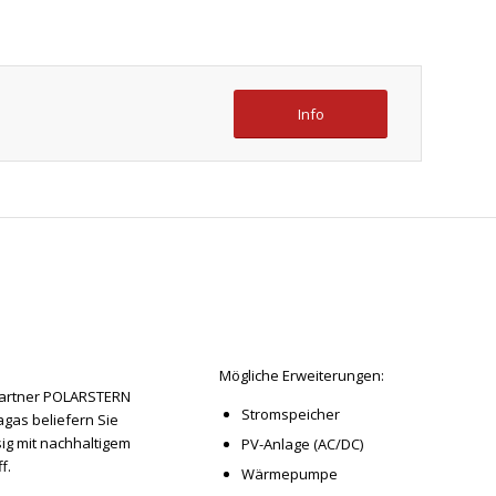
Info
Mögliche Erweiterungen:
artner POLARSTERN
Stromspeicher
gas beliefern Sie
ig mit nachhaltigem
PV-Anlage (AC/DC)
f.
Wärmepumpe