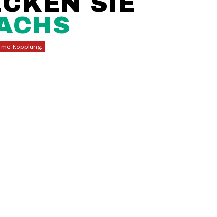
CKEN SIE
ACHS
ärme-Kopplung.