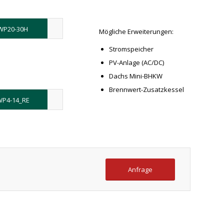
WP20-30H
Mögliche Erweiterungen:
Stromspeicher
PV-Anlage (AC/DC)
Dachs Mini-BHKW
Brennwert-Zusatzkessel
P4-14_RE
Anfrage