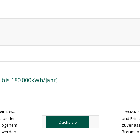
bis 180.000kWh/Jahr)
mit 100%
Unsere P
 aus der
und Prima
Dachs 5.5
 biogenem
zuverläss
n werden.
Brennstof