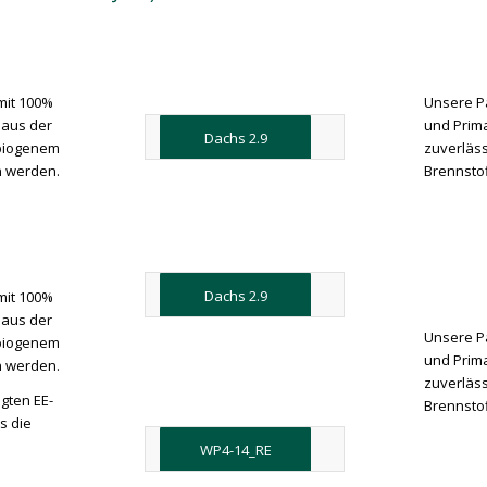
mit 100%
Unsere P
 aus der
und Prima
Dachs 2.9
 biogenem
zuverläss
n werden.
Brennstof
Dachs 2.9
mit 100%
 aus der
Unsere P
 biogenem
und Prima
n werden.
zuverläss
gten EE-
Brennstof
s die
WP4-14_RE