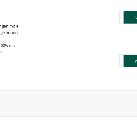
gen mit 4
ng können
00% mit
ie
W