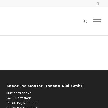
SenerTec Center Hessen Süd GmbH
Bunsenstraße 2a
64293 Darmstadt
Tel. (06151) 601 98 5-0