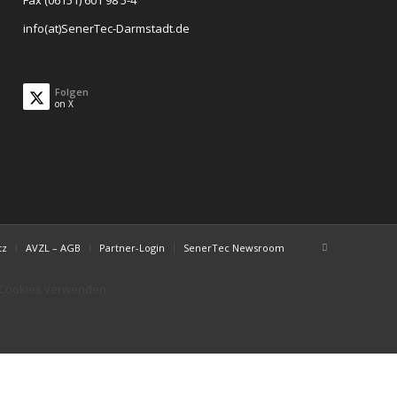
Fax (06151) 601 98 5-4
info(at)SenerTec-Darmstadt.de
Folgen
on X
tz
AVZL – AGB
Partner-Login
SenerTec Newsroom
r Cookies verwenden.