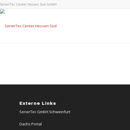
SenerTec Center Hessen Süd GmbH
Externe Links
SenerTec GmbH Schweinfurt
Dachs Portal