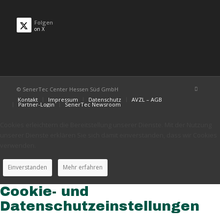
Folgen
on X
© SenerTec Center Hessen Süd GmbH
Kontakt
Impressum
Datenschutz
AVZL – AGB
Partner-Login
SenerTec Newsroom
Cookies erleichtern die Bereitstellung unserer Dienste. Mit der Nutzung
unserer Dienste erklären Sie sich damit einverstanden, dass wir Cookies
verwenden.
Einverstanden
Mehr erfahren
Cookie- und
Datenschutzeinstellungen