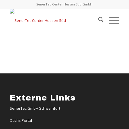
SenerTec Center Hessen Süd GmbH
Externe Links
SenerTec GmbH Schweinfurt
Dachs Portal