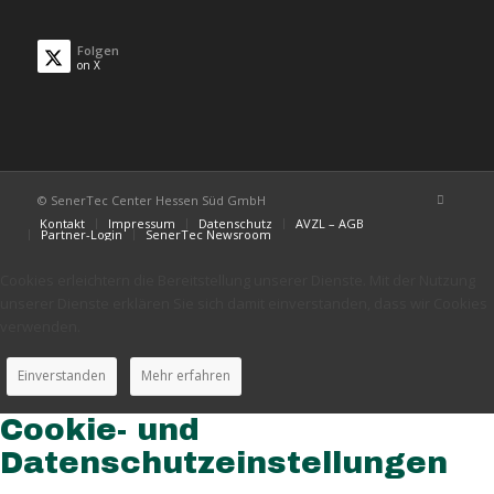
Folgen
on X
© SenerTec Center Hessen Süd GmbH
Kontakt
Impressum
Datenschutz
AVZL – AGB
Partner-Login
SenerTec Newsroom
Cookies erleichtern die Bereitstellung unserer Dienste. Mit der Nutzung
unserer Dienste erklären Sie sich damit einverstanden, dass wir Cookies
verwenden.
Einverstanden
Mehr erfahren
Cookie- und
Datenschutzeinstellungen