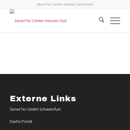
SenerTec Center Hessen Süd GmbH
Externe Links
SenerTec GmbH Schweinfurt
Dachs Portal