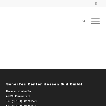
SenerTec Center Hessen Süd GmbH
Bunsenstraße 2a
64293 Darmstadt
Tel. (06151) 601 98 5-0