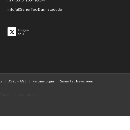
Fax (06151) 601 98 5-4
info(at)SenerTec-Darmstadt.de
Folgen
on X
tz
AVZL – AGB
Partner-Login
SenerTec Newsroom
r Cookies verwenden.