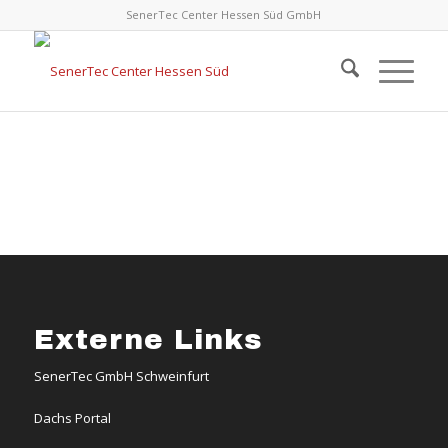
SenerTec Center Hessen Süd GmbH
Externe Links
SenerTec GmbH Schweinfurt
Dachs Portal