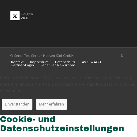
Folgen
on X
© SenerTec Center Hessen Süd GmbH
Kontakt
Impressum
Datenschutz
AVZL – AGB
Partner-Login
SenerTec Newsroom
Cookies erleichtern die Bereitstellung unserer Dienste. Mit der Nutzung
unserer Dienste erklären Sie sich damit einverstanden, dass wir Cookies
verwenden.
Einverstanden
Mehr erfahren
Cookie- und
Datenschutzeinstellungen