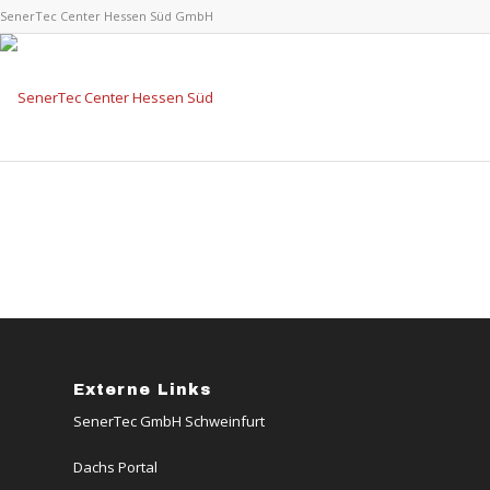
SenerTec Center Hessen Süd GmbH
Externe Links
SenerTec GmbH Schweinfurt
Dachs Portal