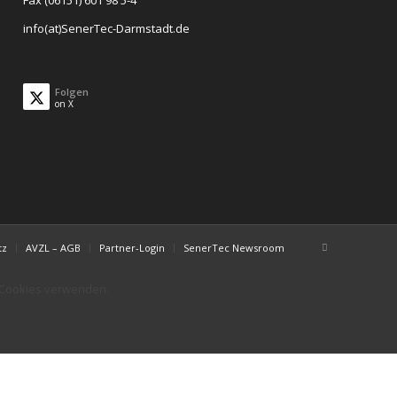
Fax (06151) 601 98 5-4
info(at)SenerTec-Darmstadt.de
Folgen
on X
tz
AVZL – AGB
Partner-Login
SenerTec Newsroom
r Cookies verwenden.