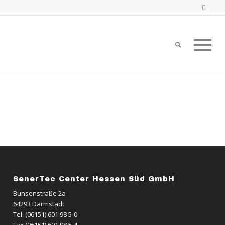
SenerTec Center Hessen Süd GmbH
Bunsenstraße 2a
64293 Darmstadt
Tel. (06151) 601 98 5-0