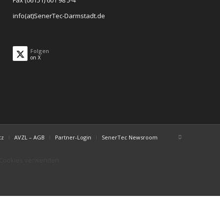
Fax (06151) 601 98 5-4
info(at)SenerTec-Darmstadt.de
Folgen
on X
tz
AVZL – AGB
Partner-Login
SenerTec Newsroom
r Cookies verwenden.