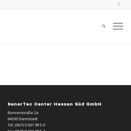
SenerTec Center Hessen Süd GmbH
Bunsenstraße 2a
64293 Darmstadt
Tel. (06151) 601 98 5-0