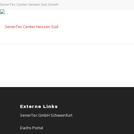
SenerTec Center Hessen Süd GmbH
Externe Links
SenerTec GmbH Schweinfurt
Dachs Portal