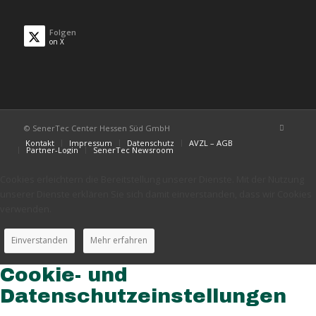
Folgen
on X
© SenerTec Center Hessen Süd GmbH
Kontakt
Impressum
Datenschutz
AVZL – AGB
Partner-Login
SenerTec Newsroom
Cookies erleichtern die Bereitstellung unserer Dienste. Mit der Nutzung
unserer Dienste erklären Sie sich damit einverstanden, dass wir Cookies
verwenden.
Einverstanden
Mehr erfahren
Cookie- und
Datenschutzeinstellungen