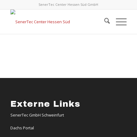
SenerTec Center Hessen Süd GmbH
Externe Links
SenerTec GmbH Schweinfurt
Dachs Portal