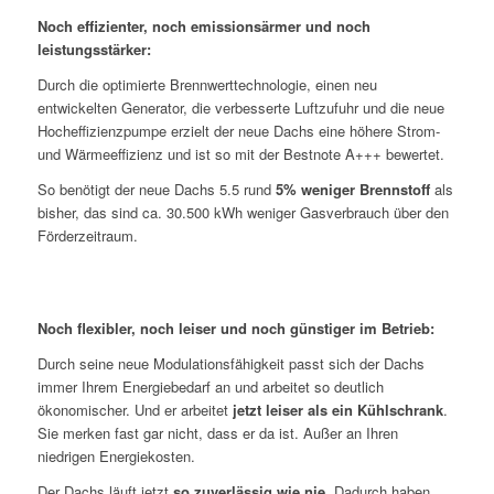
Noch effizienter, noch emissionsärmer und noch
leistungsstärker:
Durch die optimierte Brennwerttechnologie, einen neu
entwickelten Generator, die verbesserte Luftzufuhr und die neue
Hocheffizienzpumpe erzielt der neue Dachs eine höhere Strom-
und Wärmeeffizienz und ist so mit der Bestnote A+++ bewertet.
So benötigt der neue Dachs 5.5 rund
5% weniger Brennstoff
als
bisher, das sind ca. 30.500 kWh weniger Gasverbrauch über den
Förderzeitraum.
Noch flexibler, noch leiser und noch günstiger im Betrieb:
Durch seine neue Modulationsfähigkeit passt sich der Dachs
immer Ihrem Energiebedarf an und arbeitet so deutlich
ökonomischer. Und er arbeitet
jetzt leiser als ein Kühlschrank
.
Sie merken fast gar nicht, dass er da ist. Außer an Ihren
niedrigen Energiekosten.
Der Dachs läuft jetzt
so zuverlässig wie nie
. Dadurch haben