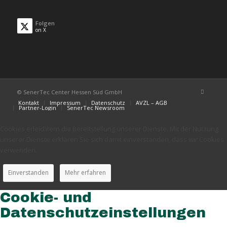
Folgen
on X
© SenerTec Center Hessen Süd GmbH
Kontakt
Impressum
Datenschutz
AVZL – AGB
Partner-Login
SenerTec Newsroom
Cookies erleichtern die Bereitstellung unserer Dienste. Mit der Nutzung
unserer Dienste erklären Sie sich damit einverstanden, dass wir Cookies
verwenden.
Einverstanden
Mehr erfahren
Cookie- und
Datenschutzeinstellungen