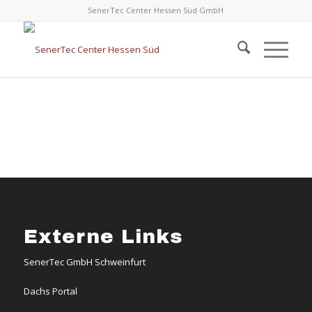
SenerTec Center Hessen Süd GmbH
Externe Links
SenerTec GmbH Schweinfurt
Dachs Portal