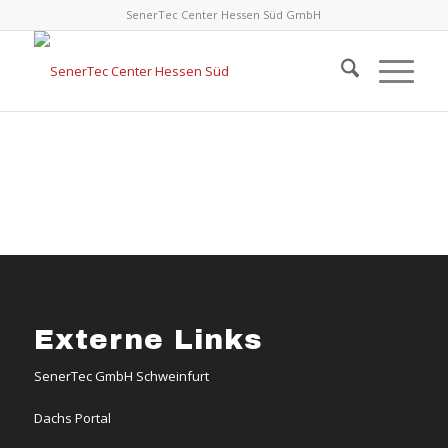
SenerTec Center Hessen Süd GmbH
Externe Links
SenerTec GmbH Schweinfurt
Dachs Portal