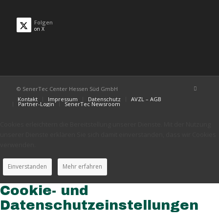
Folgen
on X
© SenerTec Center Hessen Süd GmbH
Kontakt
Impressum
Datenschutz
AVZL – AGB
Partner-Login
SenerTec Newsroom
Cookies erleichtern die Bereitstellung unserer Dienste. Mit der Nutzung
unserer Dienste erklären Sie sich damit einverstanden, dass wir Cookies
verwenden.
Einverstanden
Mehr erfahren
Cookie- und
Datenschutzeinstellungen