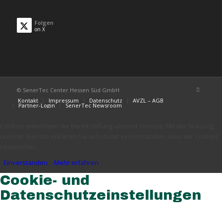
Folgen
on X
© SenerTec Center Hessen Süd GmbH
Kontakt
Impressum
Datenschutz
AVZL – AGB
Partner-Login
SenerTec Newsroom
Cookies erleichtern die Bereitstellung unserer Dienste. Mit der Nutzung
unserer Dienste erklären Sie sich damit einverstanden, dass wir Cookies
verwenden.
Einverstanden
Mehr erfahren
Cookie- und
Datenschutzeinstellungen