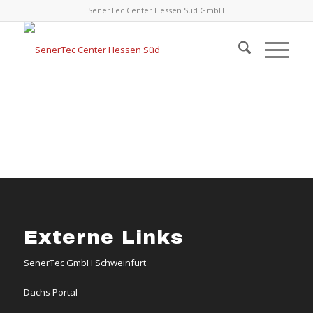
SenerTec Center Hessen Süd GmbH
Externe Links
SenerTec GmbH Schweinfurt
Dachs Portal