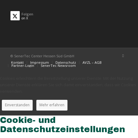
Folgen
on X
© SenerTec Center Hessen Süd GmbH
Kontakt
Impressum
Datenschutz
AVZL – AGB
Partner-Login
SenerTec Newsroom
Cookies erleichtern die Bereitstellung unserer Dienste. Mit der Nutzung
unserer Dienste erklären Sie sich damit einverstanden, dass wir Cookies
verwenden.
Einverstanden
Mehr erfahren
Cookie- und
Datenschutzeinstellungen