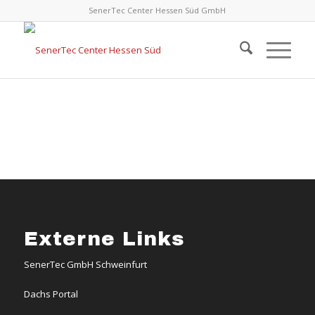
SenerTec Center Hessen Süd GmbH
Externe Links
SenerTec GmbH Schweinfurt
Dachs Portal