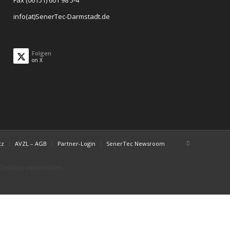
Fax (06151) 601 98 5-4
info(at)SenerTec-Darmstadt.de
Folgen
on X
tz
AVZL – AGB
Partner-Login
SenerTec Newsroom
r Cookies verwenden.