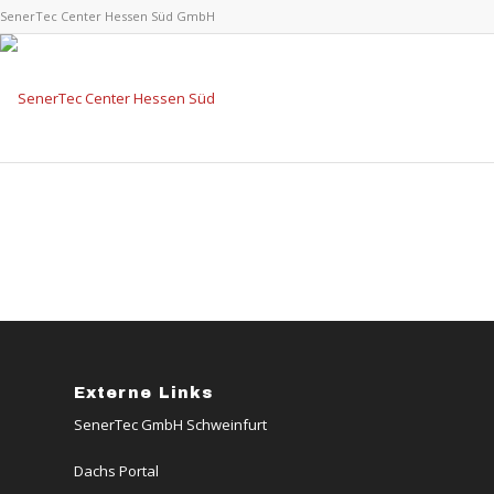
SenerTec Center Hessen Süd GmbH
Externe Links
SenerTec GmbH Schweinfurt
Dachs Portal