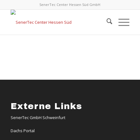
SenerTec Center Hessen Süd GmbH
Externe Links
SenerTec GmbH Schweinfurt
Dachs Portal