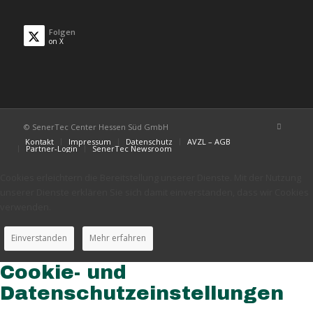
Folgen
on X
© SenerTec Center Hessen Süd GmbH
Kontakt
Impressum
Datenschutz
AVZL – AGB
Partner-Login
SenerTec Newsroom
Cookies erleichtern die Bereitstellung unserer Dienste. Mit der Nutzung
unserer Dienste erklären Sie sich damit einverstanden, dass wir Cookies
verwenden.
Einverstanden
Mehr erfahren
Cookie- und
Datenschutzeinstellungen