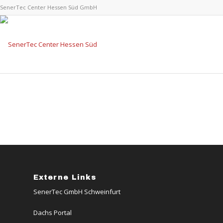
SenerTec Center Hessen Süd GmbH
Externe Links
SenerTec GmbH Schweinfurt
Dachs Portal