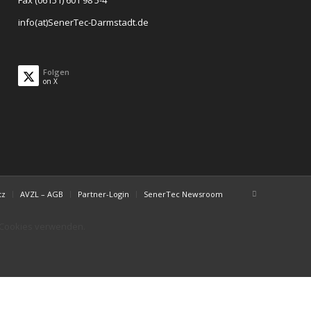
Fax (06151) 601 98 5-4
info(at)SenerTec-Darmstadt.de
Folgen
on X
tz
AVZL – AGB
Partner-Login
SenerTec Newsroom
r Cookies verwenden.