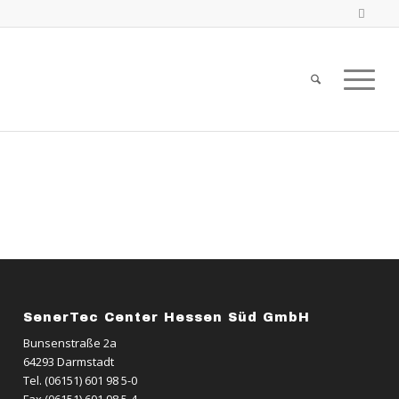
SenerTec Center Hessen Süd GmbH
Bunsenstraße 2a
64293 Darmstadt
Tel. (06151) 601 98 5-0