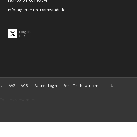
Fax (06151) 601 98 5-4
info(at)SenerTec-Darmstadt.de
Folgen
on X
tz
AVZL – AGB
Partner-Login
SenerTec Newsroom
r Cookies verwenden.