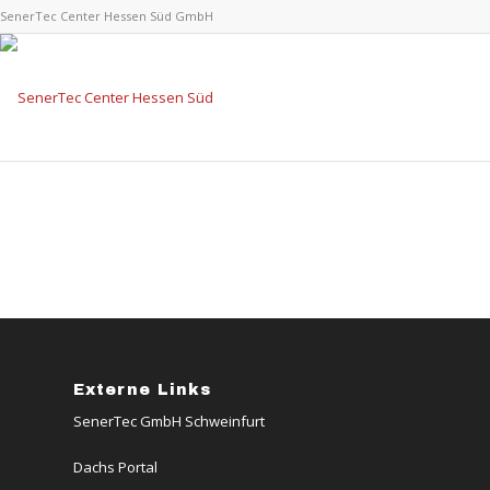
SenerTec Center Hessen Süd GmbH
Externe Links
SenerTec GmbH Schweinfurt
Dachs Portal