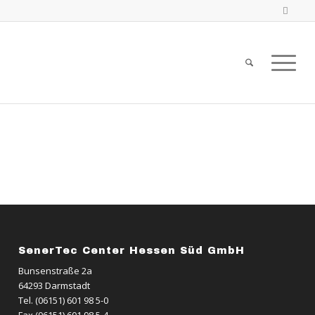
SenerTec Center Hessen Süd GmbH
Bunsenstraße 2a
64293 Darmstadt
Tel. (06151) 601 98 5-0