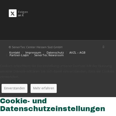
Folgen
on X
© SenerTec Center Hessen Süd GmbH
Kontakt
Impressum
Datenschutz
AVZL – AGB
Partner-Login
SenerTec Newsroom
Cookies erleichtern die Bereitstellung unserer Dienste. Mit der Nutzung
unserer Dienste erklären Sie sich damit einverstanden, dass wir Cookies
verwenden.
Einverstanden
Mehr erfahren
Cookie- und
Datenschutzeinstellungen