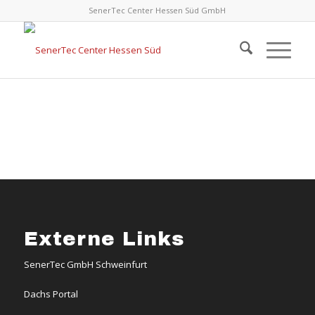
SenerTec Center Hessen Süd GmbH
Externe Links
SenerTec GmbH Schweinfurt
Dachs Portal