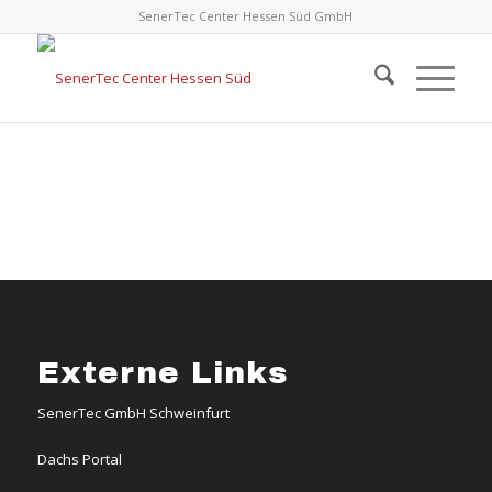
SenerTec Center Hessen Süd GmbH
Externe Links
SenerTec GmbH Schweinfurt
Dachs Portal