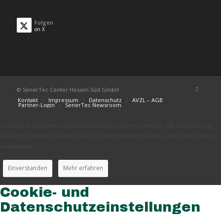
Folgen
on X
© SenerTec Center Hessen Süd GmbH
Kontakt
Impressum
Datenschutz
AVZL – AGB
Partner-Login
SenerTec Newsroom
Cookies erleichtern die Bereitstellung unserer Dienste. Mit der Nutzung
unserer Dienste erklären Sie sich damit einverstanden, dass wir Cookies
verwenden.
Einverstanden
Mehr erfahren
Cookie- und
Datenschutzeinstellungen