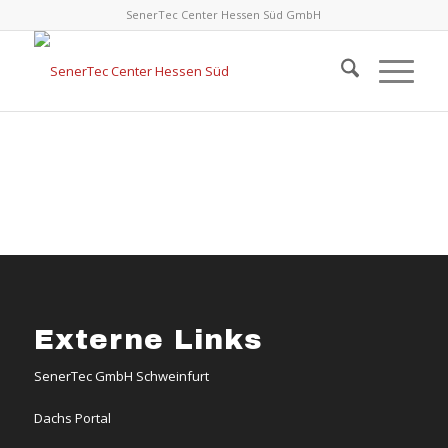
SenerTec Center Hessen Süd GmbH
Externe Links
SenerTec GmbH Schweinfurt
Dachs Portal