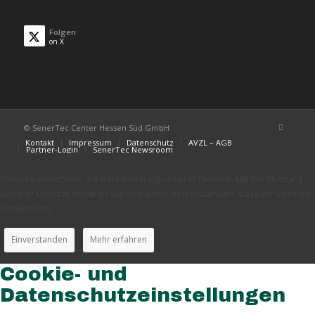
Folgen
on X
© SenerTec Center Hessen Süd GmbH
Kontakt
Impressum
Datenschutz
AVZL – AGB
Partner-Login
SenerTec Newsroom
Cookies erleichtern die Bereitstellung unserer Dienste. Mit der Nutzung
unserer Dienste erklären Sie sich damit einverstanden, dass wir Cookies
verwenden.
Einverstanden
Mehr erfahren
Cookie- und
Datenschutzeinstellungen