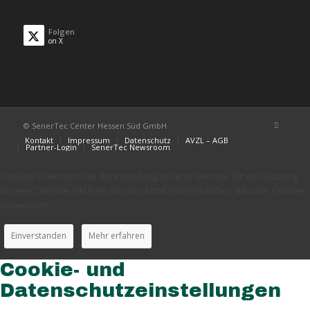
Folgen
on X
© SenerTec Center Hessen Süd GmbH
Kontakt
Impressum
Datenschutz
AVZL – AGB
Partner-Login
SenerTec Newsroom
Cookies erleichtern die Bereitstellung unserer Dienste. Mit der Nutzung
unserer Dienste erklären Sie sich damit einverstanden, dass wir Cookies
verwenden.
Einverstanden
Mehr erfahren
Cookie- und
Datenschutzeinstellungen