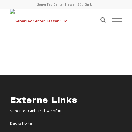
SenerTec Center Hessen Süd GmbH
Externe Links
SenerTec GmbH Schweinfurt
Dachs Portal