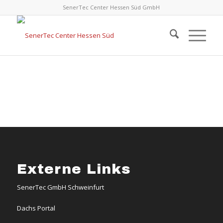
SenerTec Center Hessen Süd GmbH
Externe Links
SenerTec GmbH Schweinfurt
Dachs Portal