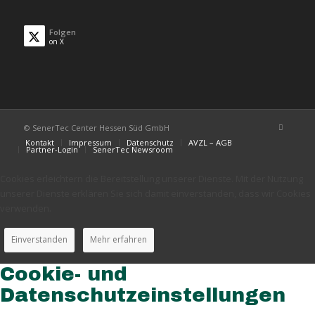
Folgen
on X
© SenerTec Center Hessen Süd GmbH
Kontakt
Impressum
Datenschutz
AVZL – AGB
Partner-Login
SenerTec Newsroom
Cookies erleichtern die Bereitstellung unserer Dienste. Mit der Nutzung
unserer Dienste erklären Sie sich damit einverstanden, dass wir Cookies
verwenden.
Einverstanden
Mehr erfahren
Cookie- und
Datenschutzeinstellungen