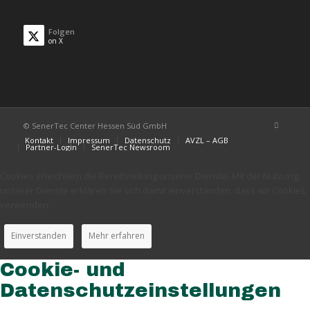
Folgen
on X
© SenerTec Center Hessen Süd GmbH
Kontakt
Impressum
Datenschutz
AVZL – AGB
Partner-Login
SenerTec Newsroom
Cookies erleichtern die Bereitstellung unserer Dienste. Mit der Nutzung
unserer Dienste erklären Sie sich damit einverstanden, dass wir Cookies
verwenden.
Einverstanden
Mehr erfahren
Cookie- und
Datenschutzeinstellungen