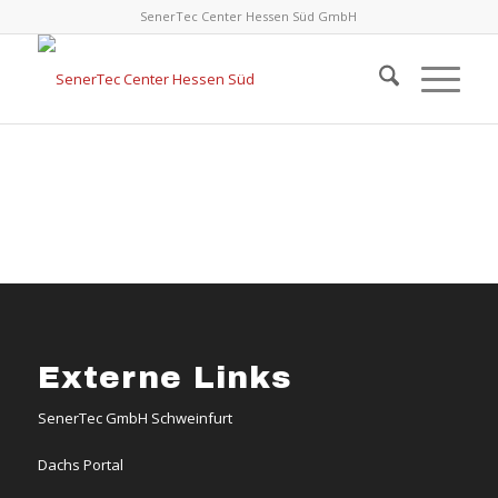
SenerTec Center Hessen Süd GmbH
Externe Links
SenerTec GmbH Schweinfurt
Dachs Portal