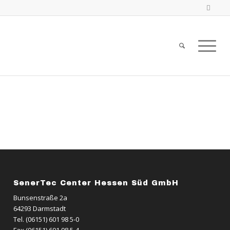
SenerTec Center Hessen Süd GmbH
Bunsenstraße 2a
64293 Darmstadt
Tel. (06151) 601 98 5-0