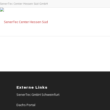
SenerTec Center Hessen Süd GmbH
Externe Links
SenerTec GmbH Schweinfurt
Dachs Portal