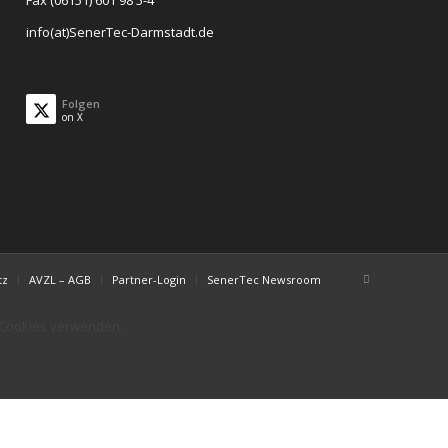
Fax (06151) 601 98 5-4
info(at)SenerTec-Darmstadt.de
Folgen
on X
tz
AVZL – AGB
Partner-Login
SenerTec Newsroom
r Cookies verwenden.