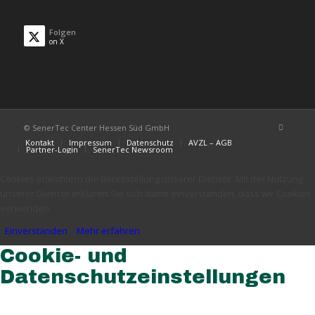
Folgen
on X
© SenerTec Center Hessen Süd GmbH
Kontakt
Impressum
Datenschutz
AVZL – AGB
Partner-Login
SenerTec Newsroom
Cookies erleichtern die Bereitstellung unserer Dienste. Mit der Nutzung
unserer Dienste erklären Sie sich damit einverstanden, dass wir Cookies
verwenden.
Einverstanden
Mehr erfahren
Cookie- und
Datenschutzeinstellungen