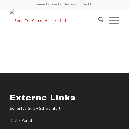
SenerTec Center Hessen Süd GmbH
Externe Links
SenerTec GmbH Schweinfurt
Dachs Portal