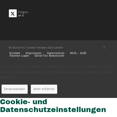
Folgen
on X
© SenerTec Center Hessen Süd GmbH
Kontakt
Impressum
Datenschutz
AVZL – AGB
Partner-Login
SenerTec Newsroom
Cookies erleichtern die Bereitstellung unserer Dienste. Mit der Nutzung
unserer Dienste erklären Sie sich damit einverstanden, dass wir Cookies
verwenden.
Einverstanden
Mehr erfahren
Cookie- und
Datenschutzeinstellungen