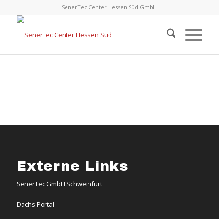
SenerTec Center Hessen Süd GmbH
Externe Links
SenerTec GmbH Schweinfurt
Dachs Portal