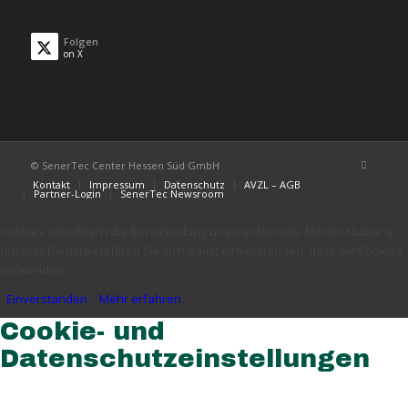
Folgen
on X
© SenerTec Center Hessen Süd GmbH
Kontakt
Impressum
Datenschutz
AVZL – AGB
Partner-Login
SenerTec Newsroom
Cookies erleichtern die Bereitstellung unserer Dienste. Mit der Nutzung
unserer Dienste erklären Sie sich damit einverstanden, dass wir Cookies
verwenden.
Einverstanden
Mehr erfahren
Cookie- und
Datenschutzeinstellungen