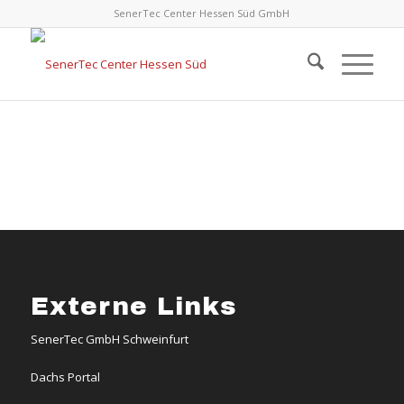
SenerTec Center Hessen Süd GmbH
Externe Links
SenerTec GmbH Schweinfurt
Dachs Portal