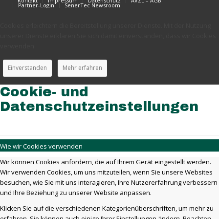
Kontakt
Impressum
Datenschutz
AVZL – AGB
Partner-Login
SenerTec Newsroom
Cookies erleichtern die Bereitstellung unserer Dienste. Mit der Nutzung
unserer Dienste erklären Sie sich damit einverstanden, dass wir Cookies
verwenden.
Einverstanden
Mehr erfahren
Cookie- und
Datenschutzeinstellungen
Wie wir Cookies verwenden
Wir können Cookies anfordern, die auf Ihrem Gerät eingestellt werden.
Wir verwenden Cookies, um uns mitzuteilen, wenn Sie unsere Websites
besuchen, wie Sie mit uns interagieren, Ihre Nutzererfahrung verbessern
und Ihre Beziehung zu unserer Website anpassen.
Klicken Sie auf die verschiedenen Kategorienüberschriften, um mehr zu
erfahren. Sie können auch einige Ihrer Einstellungen ändern. Beachten