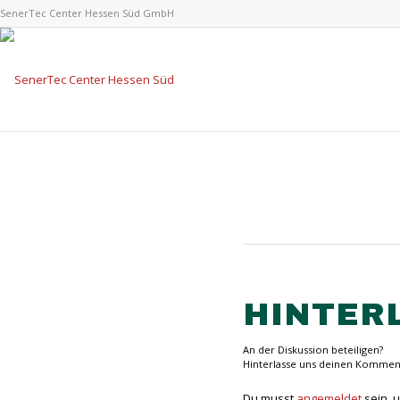
SenerTec Center Hessen Süd GmbH
HINTER
An der Diskussion beteiligen?
Hinterlasse uns deinen Kommen
Du musst
angemeldet
sein, 