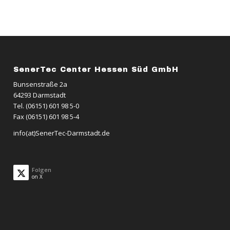
SenerTec Center Hessen Süd GmbH
Bunsenstraße 2a
64293 Darmstadt
Tel. (06151) 601 98 5-0
Fax (06151) 601 98 5-4
info(at)SenerTec-Darmstadt.de
Folgen
on X