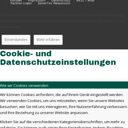
Kontakt
Impressum
Datenschutz
AVZL – AGB
Partner-Login
SenerTec Newsroom
Cookies erleichtern die Bereitstellung unserer Dienste. Mit der Nutzung
unserer Dienste erklären Sie sich damit einverstanden, dass wir Cookies
verwenden.
Einverstanden
Mehr erfahren
Cookie- und
Datenschutzeinstellungen
Wie wir Cookies verwenden
Wir können Cookies anfordern, die auf Ihrem Gerät eingestellt werden.
Wir verwenden Cookies, um uns mitzuteilen, wenn Sie unsere Websites
besuchen, wie Sie mit uns interagieren, Ihre Nutzererfahrung verbessern
und Ihre Beziehung zu unserer Website anpassen.
Klicken Sie auf die verschiedenen Kategorienüberschriften, um mehr zu
erfahren. Sie können auch einige Ihrer Einstellungen ändern. Beachten