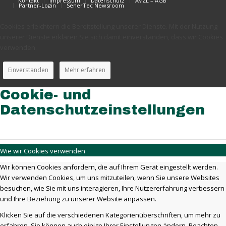
Kontakt
Impressum
Datenschutz
AVZL – AGB
Partner-Login
SenerTec Newsroom
Cookies erleichtern die Bereitstellung unserer Dienste. Mit der Nutzung
unserer Dienste erklären Sie sich damit einverstanden, dass wir Cookies
verwenden.
Einverstanden
Mehr erfahren
Cookie- und
Datenschutzeinstellungen
Wie wir Cookies verwenden
Wir können Cookies anfordern, die auf Ihrem Gerät eingestellt werden.
Wir verwenden Cookies, um uns mitzuteilen, wenn Sie unsere Websites
besuchen, wie Sie mit uns interagieren, Ihre Nutzererfahrung verbessern
und Ihre Beziehung zu unserer Website anpassen.
Klicken Sie auf die verschiedenen Kategorienüberschriften, um mehr zu
erfahren. Sie können auch einige Ihrer Einstellungen ändern. Beachten