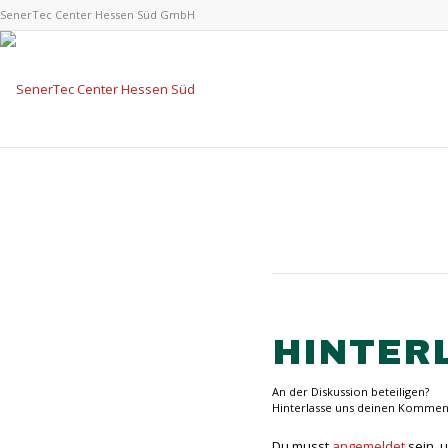
SenerTec Center Hessen Süd GmbH
HINTER
An der Diskussion beteiligen?
Hinterlasse uns deinen Kommen
Du musst
angemeldet
sein, 