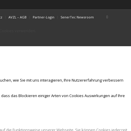
tz
AVZL – AGB
Partner-Login
SenerTec Newsroom
r Cookies verwenden.
chen, wie Sie mit uns interagieren, Ihre Nutzererfahrung verbessern
, dass das Blockieren einiger Arten von Cookies Auswirkungen auf Ihre
auf die Funktionsweise unserer Webseite. Sie können Cookies jederzeit