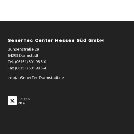
SenerTec Center Hessen Süd GmbH
Bunsenstraße 2a
64293 Darmstadt
Tel. (06151) 601 98 5-0
Fax (06151) 601 98 5-4
info(at)SenerTec-Darmstadt.de
Folgen
on X