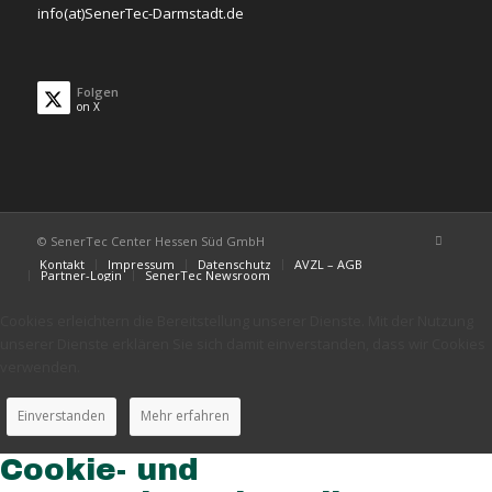
info(at)SenerTec-Darmstadt.de
Folgen
on X
© SenerTec Center Hessen Süd GmbH
Kontakt
Impressum
Datenschutz
AVZL – AGB
Partner-Login
SenerTec Newsroom
Cookies erleichtern die Bereitstellung unserer Dienste. Mit der Nutzung
unserer Dienste erklären Sie sich damit einverstanden, dass wir Cookies
verwenden.
Einverstanden
Mehr erfahren
Cookie- und