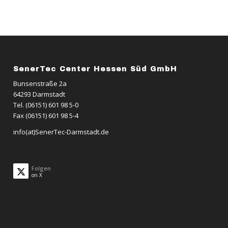
SenerTec Center Hessen Süd GmbH
Bunsenstraße 2a
64293 Darmstadt
Tel. (06151) 601 98 5-0
Fax (06151) 601 98 5-4
info(at)SenerTec-Darmstadt.de
Folgen
on X