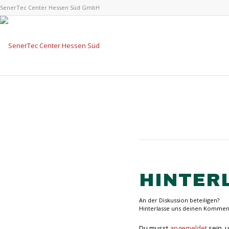
SenerTec Center Hessen Süd GmbH
HINTER
An der Diskussion beteiligen?
Hinterlasse uns deinen Kommen
Du musst
angemeldet
sein, 