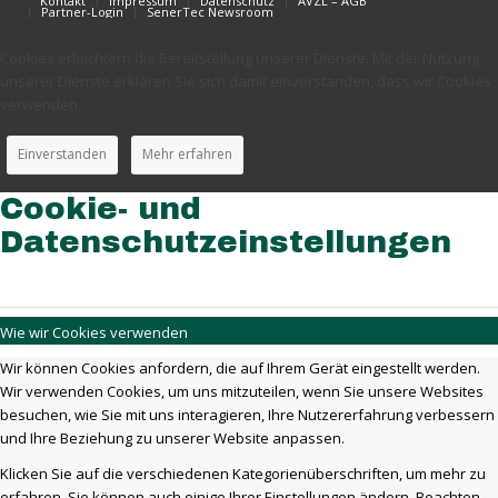
Kontakt
Impressum
Datenschutz
AVZL – AGB
Partner-Login
SenerTec Newsroom
Cookies erleichtern die Bereitstellung unserer Dienste. Mit der Nutzung
unserer Dienste erklären Sie sich damit einverstanden, dass wir Cookies
verwenden.
Einverstanden
Mehr erfahren
Cookie- und
Datenschutzeinstellungen
Wie wir Cookies verwenden
Wir können Cookies anfordern, die auf Ihrem Gerät eingestellt werden.
Wir verwenden Cookies, um uns mitzuteilen, wenn Sie unsere Websites
besuchen, wie Sie mit uns interagieren, Ihre Nutzererfahrung verbessern
und Ihre Beziehung zu unserer Website anpassen.
Klicken Sie auf die verschiedenen Kategorienüberschriften, um mehr zu
erfahren. Sie können auch einige Ihrer Einstellungen ändern. Beachten