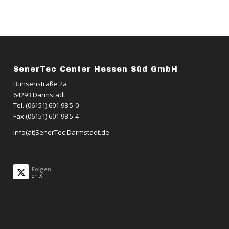
SenerTec Center Hessen Süd GmbH
Bunsenstraße 2a
64293 Darmstadt
Tel. (06151) 601 98 5-0
Fax (06151) 601 98 5-4
info(at)SenerTec-Darmstadt.de
Folgen
on X