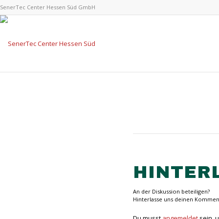
SenerTec Center Hessen Süd GmbH
HINTER
An der Diskussion beteiligen?
Hinterlasse uns deinen Kommen
Du musst
angemeldet
sein, 